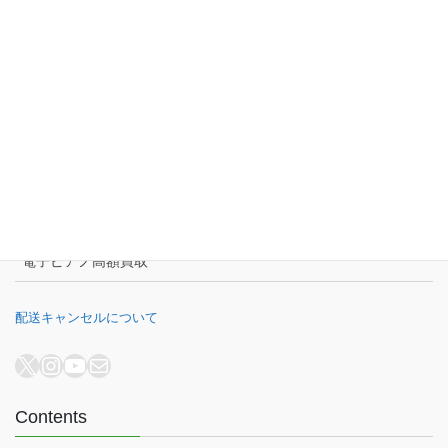
10:00-18:00
定休日：火・水曜日
千葉県公安委員会 441070002430号
B.B. Music株式会社
オンラインショップ
電子ピアノ再生工房
電子ピアノ高額買取
配送キャンセルについて
X
Instagram
YouTube
メール
Contents