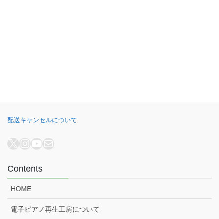
千葉県公安委員会 441070002430号
B.B. Music株式会社
オンラインショップ
電子ピアノ再生工房
電子ピアノ高額買取
配送キャンセルについて
X
Instagram
YouTube
メール
Contents
HOME
電子ピアノ再生工房について