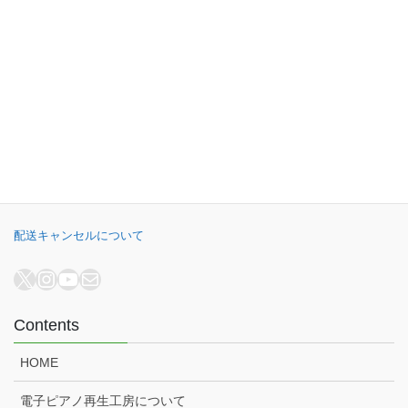
千葉県公安委員会 441070002430号
B.B. Music株式会社
オンラインショップ
電子ピアノ再生工房
電子ピアノ高額買取
配送キャンセルについて
X
Instagram
YouTube
メール
Contents
HOME
電子ピアノ再生工房について